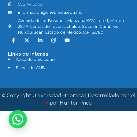
55 2144 6933
The Jouhrnal
informacion@uhebraica.edu.mx
Avenida de los Bosques, Manzana XCV, Lote 1, número
Donantes
292 A, Lomas de Tecamachalco, Sección Cumbres,
Huixquilucan, Estado de México, C.P. 52780
Contacto
Links de interés
Aviso de privacidad
Fichas de CNB
© Copyright Universidad Hebraica | Desarrollado con el
♥
por
Hunter Price