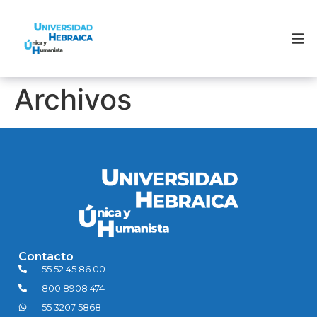
Filosofía UH
Archivos
Oferta Académica
Eventos UH
Docentes
Alumnos
Contacto
Revista
55 52 45 86 00
800 8908 474
Aspirantes UH
55 3207 5868