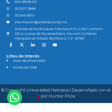
800 8908 474
The Jouhrnal
55 3207 5868
55 2144 6933
Donantes
informacion@uhebraica.edu.mx
Avenida de los Bosques, Manzana XCV, Lote 1, número
292 A, Lomas de Tecamachalco, Sección Cumbres,
Contacto
Huixquilucan, Estado de México, C.P. 52780
Links de interés
Aviso de privacidad
Fichas de CNB
© Copyright Universidad Hebraica | Desarrollado con el
♥
por
Hunter Price